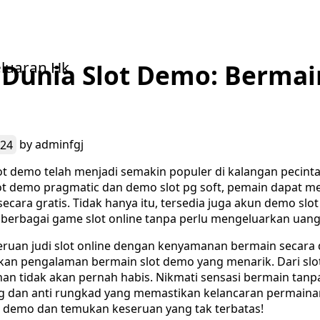
luaran Hk
i Dunia Slot Demo: Bermai
024
by
adminfgj
ot demo telah menjadi semakin populer di kalangan pecinta
lot demo pragmatic dan demo slot pg soft, pemain dapat m
secara gratis. Tidak hanya itu, tersedia juga akun demo s
berbagai game slot online tanpa perlu mengeluarkan uan
uan judi slot online dengan kenyamanan bermain secara 
an pengalaman bermain slot demo yang menarik. Dari slo
lihan tidak akan pernah habis. Nikmati sensasi bermain ta
 lag dan anti rungkad yang memastikan kelancaran permain
ot demo dan temukan keseruan yang tak terbatas!