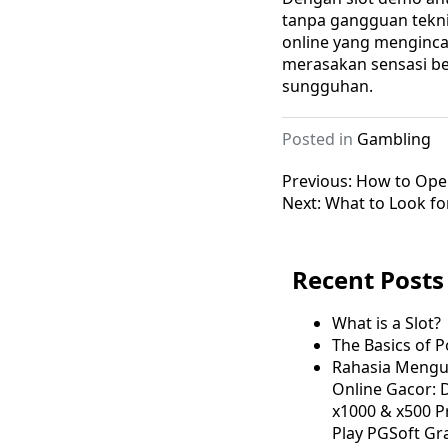
tanpa gangguan teknis
online yang menginca
merasakan sensasi be
sungguhan.
Posted in
Gambling
Post
Previous:
How to Ope
Next:
What to Look for
navigation
Recent Posts
What is a Slot?
The Basics of 
Rahasia Mengu
Online Gacor: 
x1000 & x500 P
Play PGSoft Gra