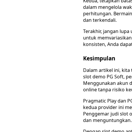
Kedua, tetapkan bata
dalam mengelola wakt
perhitungan. Bermai
dan terkendali.
Terakhir, jangan lup
untuk memvariasikan
konsisten, Anda dapa
Kesimpulan
Dalam artikel ini, kit
slot demo PG Soft, 
Menggunakan akun de
online tanpa risiko k
Pragmatic Play dan PG
kedua provider ini m
Penggemar judi slot 
dan menguntungkan.
Dengan slot demo ant