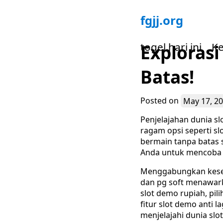
Skip
fgjj.org
to
content
togel hari ini
Ke
Exploras
Batas!
Posted on
May 17, 2
Penjelajahan dunia sl
ragam opsi seperti s
bermain tanpa batas 
Anda untuk mencoba 
Menggabungkan keser
dan pg soft menawark
slot demo rupiah, pi
fitur slot demo anti
menjelajahi dunia sl