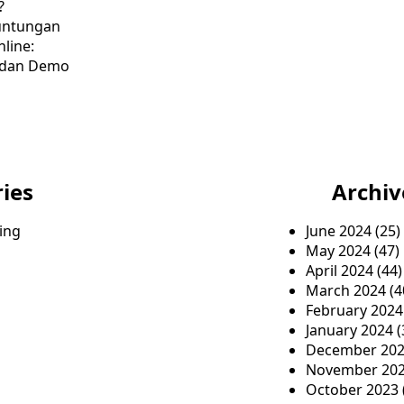
?
untungan
nline:
r dan Demo
ies
Archiv
ing
June 2024
(25)
May 2024
(47)
April 2024
(44)
March 2024
(4
February 2024
January 2024
(
December 20
November 20
October 2023