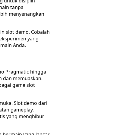
 untuk disiplin
main tanpa
lebih menyenangkan
in slot demo. Cobalah
 eksperimen yang
rmain Anda.
demo Pragmatic hingga
an dan memuaskan.
agai game slot
muka. Slot demo dari
patan gameplay.
atis yang menghibur
n bermain yang lancar