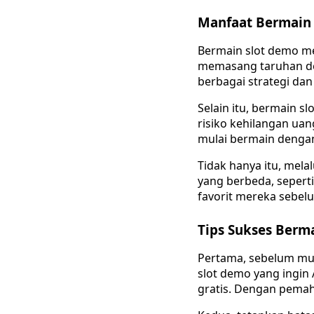
Manfaat Bermain
Bermain slot demo m
memasang taruhan de
berbagai strategi da
Selain itu, bermain 
risiko kehilangan ua
mulai bermain dengan
Tidak hanya itu, mela
yang berbeda, sepert
favorit mereka sebelu
Tips Sukses Berm
Pertama, sebelum mul
slot demo yang ingin 
gratis. Dengan pema