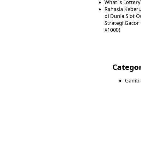
What is Lottery
Rahasia Keber
di Dunia Slot O
Strategi Gaco
X1000!
Categor
Gambl