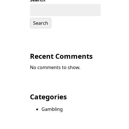
Search
Recent Comments
No comments to show.
Categories
Gambling