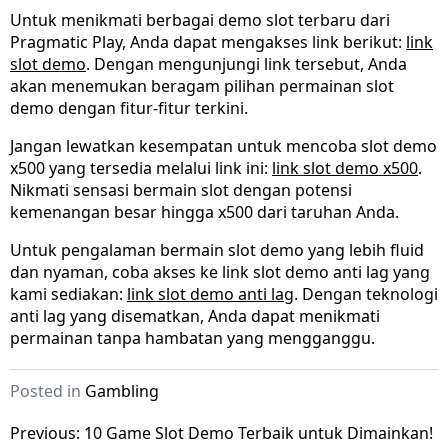
Untuk menikmati berbagai demo slot terbaru dari
Pragmatic Play, Anda dapat mengakses link berikut:
link
slot demo
. Dengan mengunjungi link tersebut, Anda
akan menemukan beragam pilihan permainan slot
demo dengan fitur-fitur terkini.
Jangan lewatkan kesempatan untuk mencoba slot demo
x500 yang tersedia melalui link ini:
link slot demo x500
.
Nikmati sensasi bermain slot dengan potensi
kemenangan besar hingga x500 dari taruhan Anda.
Untuk pengalaman bermain slot demo yang lebih fluid
dan nyaman, coba akses ke link slot demo anti lag yang
kami sediakan:
link slot demo anti lag
. Dengan teknologi
anti lag yang disematkan, Anda dapat menikmati
permainan tanpa hambatan yang mengganggu.
Posted in
Gambling
Post
Previous:
10 Game Slot Demo Terbaik untuk Dimainkan!