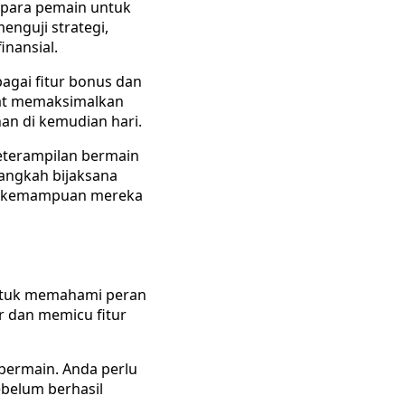
para pemain untuk
enguji strategi,
nansial.
gai fitur bonus dan
pat memaksimalkan
n di kemudian hari.
eterampilan bermain
langkah bijaksana
ah kemampuan mereka
ntuk memahami peran
 dan memicu fitur
 bermain. Anda perlu
ebelum berhasil