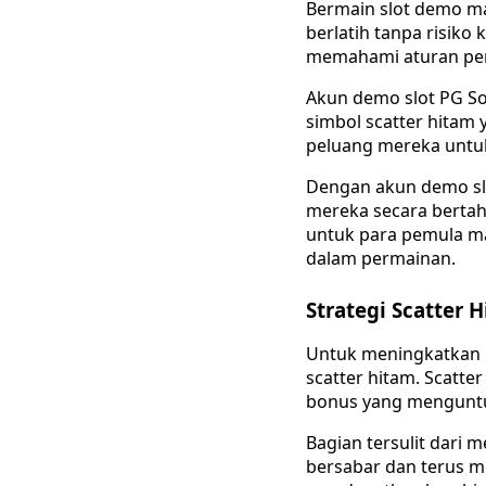
Bermain slot demo m
berlatih tanpa risiko
memahami aturan perm
Akun demo slot PG So
simbol scatter hita
peluang mereka untu
Dengan akun demo slo
mereka secara bertah
untuk para pemula 
dalam permainan.
Strategi Scatter
Untuk meningkatkan 
scatter hitam. Scatt
bonus yang mengunt
Bagian tersulit dari 
bersabar dan terus m