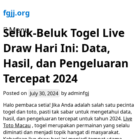
Skip
fgjj.org
to
content
Menu
Seluk-Beluk Togel Live
Draw Hari Ini: Data,
Hasil, dan Pengeluaran
Tercepat 2024
Posted on
July 30, 2024
by
adminfgj
Halo pembaca setia! Jika Anda adalah salah satu pecinta
togel dan toto, pasti tak sabar untuk mengetahui data,
hasil, dan pengeluaran tercepat untuk tahun 2024.
Live
Toto Macau
, togel merupakan permainan yang selalu
diminati dan menjadi topik hangat di masyarakat.