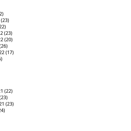
2)
(23)
22)
22
(23)
22
(20)
(26)
22
(17)
6)
21
(22)
(23)
21
(23)
24)