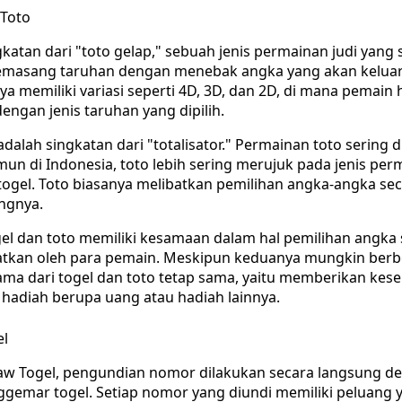
 Toto
atan dari "toto gelap," sebuah jenis permainan judi yang 
emasang taruhan dengan menebak angka yang akan keluar
nya memiliki variasi seperti 4D, 3D, dan 2D, di mana pemai
engan jenis taruhan yang dipilih.
adalah singkatan dari "totalisator." Permainan toto serin
un di Indonesia, toto lebih sering merujuk pada jenis perm
togel. Toto biasanya melibatkan pemilihan angka-angka se
ngnya.
gel dan toto memiliki kesamaan dalam hal pemilihan angka
tkan oleh para pemain. Meskipun keduanya mungkin berbe
ama dari togel dan toto tetap sama, yaitu memberikan ke
adiah berupa uang atau hadiah lainnya.
el
aw Togel, pengundian nomor dilakukan secara langsung de
gemar togel. Setiap nomor yang diundi memiliki peluang