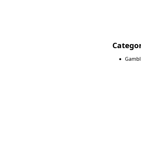
Categor
Gambl