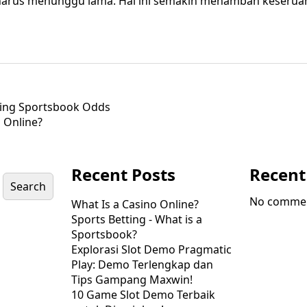
a harus menunggu lama. Hal ini semakin menambah keseru
ing Sportsbook Odds
o Online?
Recent Posts
Recen
Search
No commen
What Is a Casino Online?
Sports Betting - What is a
Sportsbook?
Explorasi Slot Demo Pragmatic
Play: Demo Terlengkap dan
Tips Gampang Maxwin!
10 Game Slot Demo Terbaik