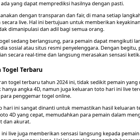
k ada yang dapat memprediksi hasilnya dengan pasti.
ksanakan dengan transparan dan fair, di mana setiap langk
 secara live. Hal ini bertujuan untuk memberikan keyakin
dak dimanipulasi dan adil bagi semua orang.
Togel sedang berlangsung, para pemain dapat mengikuti la
dia sosial atau situs resmi penyelenggara. Dengan begitu,
ian secara real-time dan langsung merasakan sensasi ketik
 Togel Terbaru
an togel terbaru tahun 2024 ini, tidak sedikit pemain yan
ak hanya angka 4D, namun juga keluaran toto hari ini live te
 para penggemar togel online.
 hari ini sangat dinanti untuk memastikan hasil keluaran 
toto 4D yang cepat, memudahkan para pemain dalam men
t dan akurat.
i ini live juga memberikan sensasi langsung kepada pemai